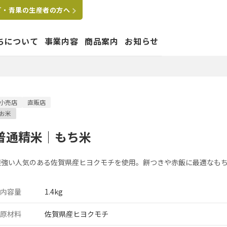
ご・青果の生産者の方へ
ちについて
事業内容
商品案内
お知らせ
たちの想い
小売店
直販店
お米
はぐくむ
要
拠点
沿革
グループ会社
普通精米｜もち米
ペットショップ運営事業
根強い人気のある佐賀県産ヒヨクモチを使用。餅つきや赤飯に最適なも
内容量
1.4kg
原材料
佐賀県産ヒヨクモチ
業