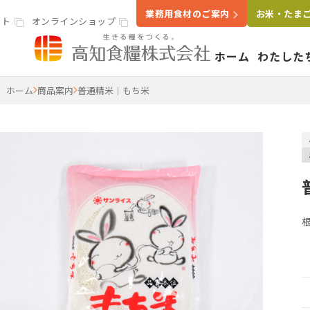
業務用食材のご案内
お米・たま
イト
オンラインショップ
ホーム
わたした
高知食糧株式会社
ホーム
商品案内
普通精米｜もち米
事業案内
わたし
いきる
会社概
米穀・精米事業
精米工場
ライスラボ
鶏卵事業
たまごセンター
食品卸・販売事