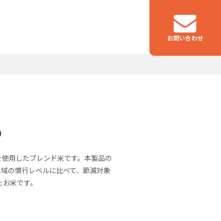
お問い合わせ
つなぐ
り
物流事業
米を使用したブレンド米です。本製品の
地域の慣行レベルに比べて、節減対象
たお米です。