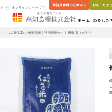
業務用食材のご案内
お米・たま
イト
オンラインショップ
ホーム
わたした
高知食糧株式会社
ホーム
商品案内
普通精米｜特別栽培米 仁井田米 香り米入り
事業案内
わたし
いきる
会社概
米穀・精米事業
精米工場
ライスラボ
鶏卵事業
たまごセンター
食品卸・販売事