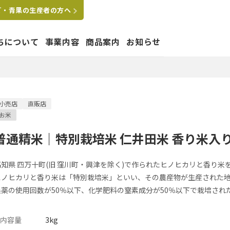
ご・青果の生産者の方へ
ちについて
事業内容
商品案内
お知らせ
たちの想い
小売店
直販店
お米
はぐくむ
要
拠点
沿革
グループ会社
普通精米｜特別栽培米 仁井田米 香り米入
ペットショップ運営事業
高知県 四万十町(旧 窪川町・興津を除く)で作られたヒノヒカリと香り
ヒノヒカリと香り米は「特別栽培米」といい、その農産物が生産された
農薬の使用回数が50％以下、化学肥料の窒素成分が50％以下で栽培され
内容量
3kg
業