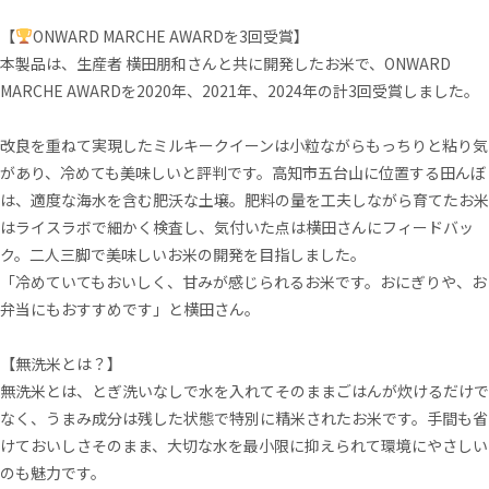
【
ONWARD MARCHE AWARDを3回受賞】
本製品は、生産者 横田朋和さんと共に開発したお米で、ONWARD
MARCHE AWARDを2020年、2021年、2024年の計3回受賞しました。
改良を重ねて実現したミルキークイーンは小粒ながらもっちりと粘り気
があり、冷めても美味しいと評判です。高知市五台山に位置する田んぼ
は、適度な海水を含む肥沃な土壌。肥料の量を工夫しながら育てたお米
はライスラボで細かく検査し、気付いた点は横田さんにフィードバッ
ク。二人三脚で美味しいお米の開発を目指しました。
「冷めていてもおいしく、甘みが感じられるお米です。おにぎりや、お
弁当にもおすすめです」と横田さん。
【無洗米とは？】
無洗米とは、とぎ洗いなしで水を入れてそのままごはんが炊けるだけで
なく、うまみ成分は残した状態で特別に精米されたお米です。手間も省
けておいしさそのまま、大切な水を最小限に抑えられて環境にやさしい
のも魅力です。