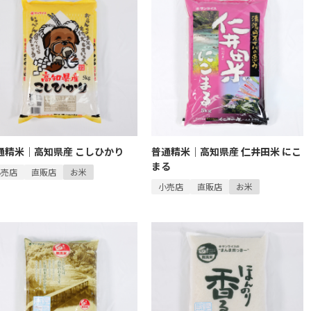
品製造事業
通精米｜高知県産 こしひかり
普通精米｜高知県産 仁井田米 にこ
まる
小売店
直販店
お米
小売店
直販店
お米