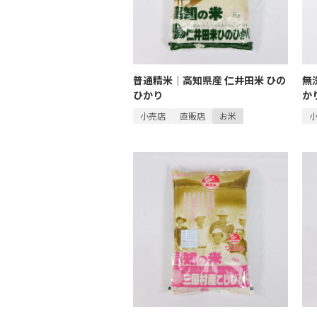
普通精米｜高知県産 仁井田米 ひの
無
ひかり
か
小売店
直販店
お米