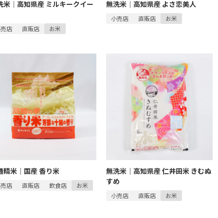
洗米｜高知県産 ミルキークイー
無洗米｜高知県産 よさ恋美人
小売店
直販店
お米
小売店
直販店
お米
通精米｜国産 香り米
無洗米｜高知県産 仁井田米 きむぬ
すめ
小売店
直販店
飲食店
お米
小売店
直販店
お米