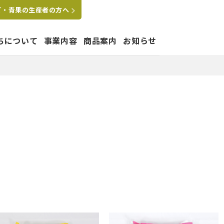
ご・青果の生産者の方へ
ちについて
事業内容
商品案内
お知らせ
たちの想い
はぐくむ
要
拠点
沿革
グループ会社
ペットショップ運営事業
業