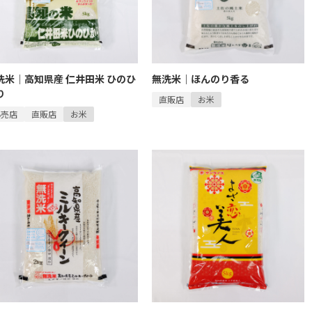
洗米｜高知県産 仁井田米 ひのひ
無洗米｜ほんのり香る
り
直販店
お米
小売店
直販店
お米