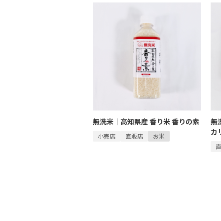
無洗米｜高知県産 香り米 香りの素
無
カ
小売店
直販店
お米