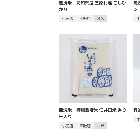
無洗米｜高知県産 三原村産 こしひ
無
かり
ン
小売店
直販店
お米
無洗米｜特別栽培米 仁井田米 香り
普
米入り
小売店
直販店
お米