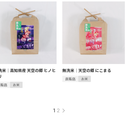
洗米｜高知県産 天空の郷 ヒノヒ
無洗米｜天空の郷 にこまる
リ
直販店
お米
直販店
お米
1
2