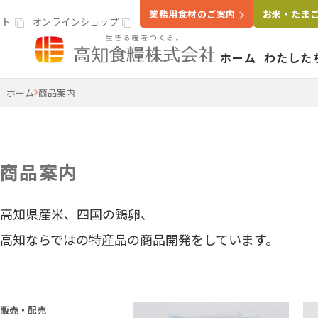
業務用食材のご案内
お米・たま
イト
オンラインショップ
ホーム
わたした
高知食糧株式会社
ホーム
商品案内
事業案内
わたし
いきる
会社概
商品案内
米穀・精米事業
高知県産米、四国の鶏卵、
精米工場
ライスラボ
高知ならではの特産品の商品開発をしています。
鶏卵事業
たまごセンター
食品卸・販売事
販売・配売