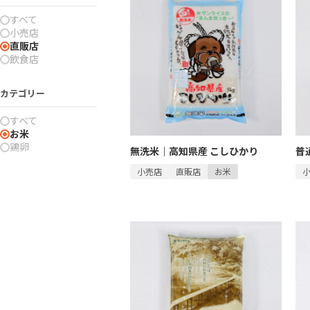
産直・飲食・食
すべて
小売店
直販店
飲食店
カテゴリー
すべて
お米
鶏卵
無洗米｜高知県産 こしひかり
普
小売店
直販店
お米