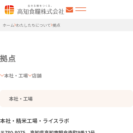
高知食糧株式会社
ホーム
わたしたちについて
拠点
拠点
本社・工場
店舗
本社・工場
本社・精米工場・
ライスラボ
〒780-8075 高知県高知市朝倉南町9番12号