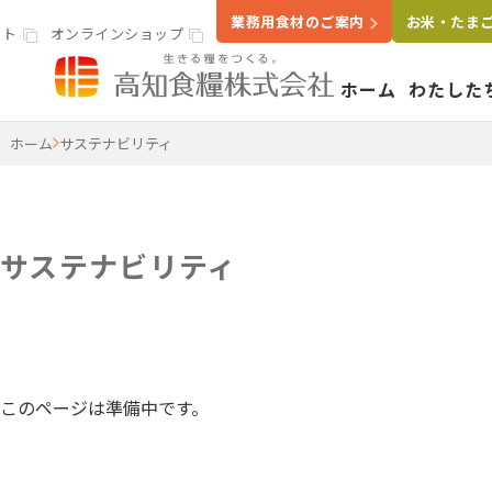
業務用食材のご案内
お米・たま
イト
オンラインショップ
ホーム
わたした
高知食糧株式会社
ホーム
サステナビリティ
事業案内
わたし
いきる
会社概
サステナビリティ
米穀・精米事業
精米工場
ライスラボ
鶏卵事業
このページは準備中です。
たまごセンター
食品卸・販売事