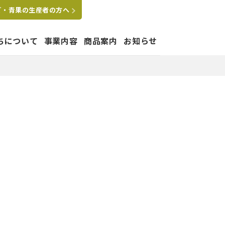
ご・青果の生産者の方へ
ちについて
事業内容
商品案内
お知らせ
たちの想い
はぐくむ
要
拠点
沿革
グループ会社
ペットショップ運営事業
業