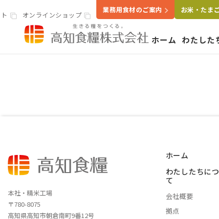
業務用食材のご案内
お米・たま
イト
オンラインショップ
ホーム
わたした
高知食糧株式会社
事業案内
わたし
いきる
会社概
米穀・精米事業
精米工場
ホーム
ライスラボ
わたしたちに
鶏卵事業
て
本社・精米工場
会社概要
たまごセンター
〒780-8075
拠点
食品卸・販売事
高知県高知市朝倉南町9番12号