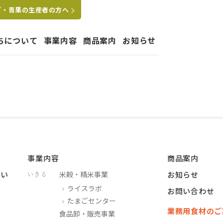
ご・青果の生産者の方へ
ちについて
事業内容
商品案内
お知らせ
たちの想い
はぐくむ
要
拠点
沿革
グループ会社
ペットショップ運営事業
事業内容
商品案内
つい
米穀・精米事業
お知らせ
いきる
ライスラボ
お問い合わせ
たまごセンター
業務用食材のご
食品卸・販売事業
業