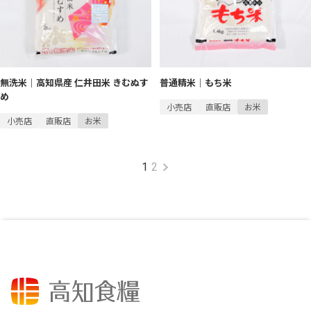
無洗米｜高知県産 仁井田米 きむぬす
普通精米｜もち米
め
小売店
直販店
お米
小売店
直販店
お米
1
2