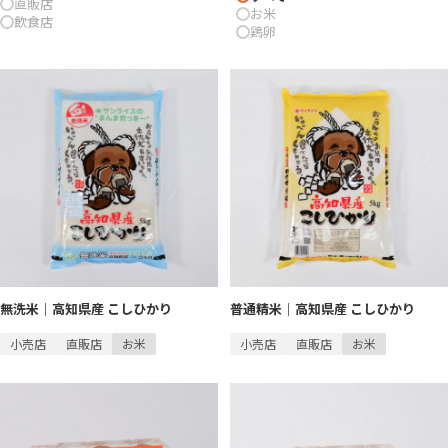
直販店
お米
飲食店
鶏卵
無洗米｜高知県産 こしひかり
普通精米｜高知県産 こしひかり
小売店
直販店
お米
小売店
直販店
お米