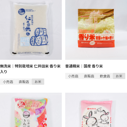
無洗米｜特別栽培米 仁井田米 香り米
普通精米｜国産 香り米
入り
小売店
直販店
飲食店
お米
小売店
直販店
お米