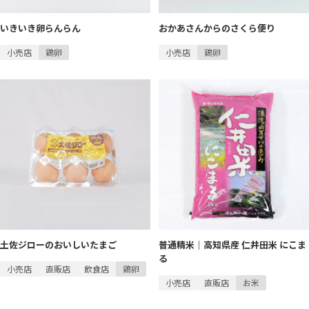
いきいき卵らんらん
おかあさんからのさくら便り
小売店
鶏卵
小売店
鶏卵
土佐ジローのおいしいたまご
普通精米｜高知県産 仁井田米 にこま
る
小売店
直販店
飲食店
鶏卵
小売店
直販店
お米