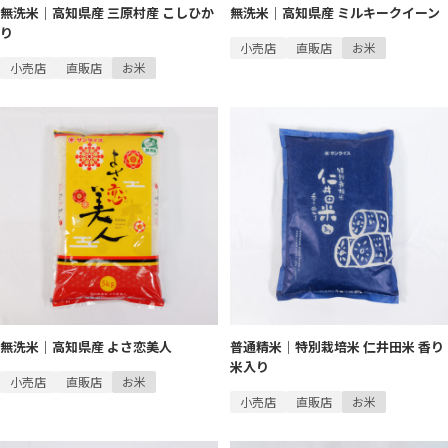
無洗米｜高知県産 三原村産 こしひか
無洗米｜高知県産 ミルキークイーン
り
小売店
直販店
お米
小売店
直販店
お米
無洗米｜高知県産 よさ恋美人
普通精米｜特別栽培米 仁井田米 香り
米入り
小売店
直販店
お米
小売店
直販店
お米